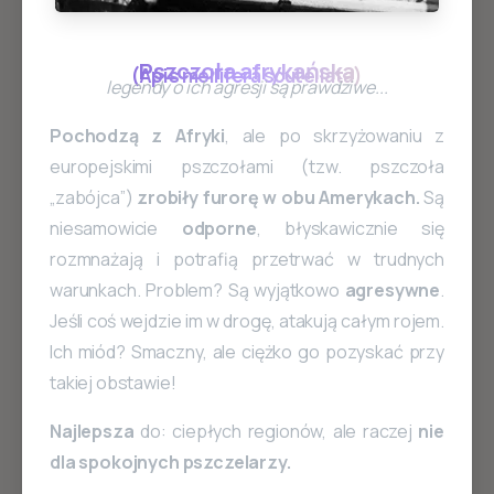
Pszczoła
afrykańska
(Apis
mellifera
scutellata)
legendy o ich agresji są prawdziwe...
Pochodzą z Afryki
, ale po skrzyżowaniu z
europejskimi pszczołami (tzw. pszczoła
„zabójca”)
zrobiły furorę w obu Amerykach.
Są
niesamowicie
odporne
, błyskawicznie się
rozmnażają i potrafią przetrwać w trudnych
warunkach. Problem? Są wyjątkowo
agresywne
.
Jeśli coś wejdzie im w drogę, atakują całym rojem.
Ich miód? Smaczny, ale ciężko go pozyskać przy
takiej obstawie!
Najlepsza
do: ciepłych regionów, ale raczej
nie
dla spokojnych pszczelarzy.