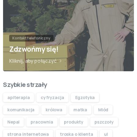
Kontakt telefoniczny
Zdzwońmy się!
Kliknij, aby połączyć
Szybkie strzały
apiterapia
cyfryzacja
Egzotyka
komunikacja
królowa
matka
Miód
Nepal
pracownia
produkty
pszczoły
strona internetowa
troska o klienta
ul