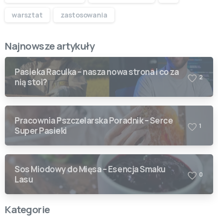
warsztat
zastosowania
Najnowsze artykuły
Pasieka Raculka – nasza nowa strona i co za
2
nią stoi?
Pracownia Pszczelarska Poradnik – Serce
1
Super Pasieki
Sos Miodowy do Mięsa – Esencja Smaku
0
Lasu
Kategorie