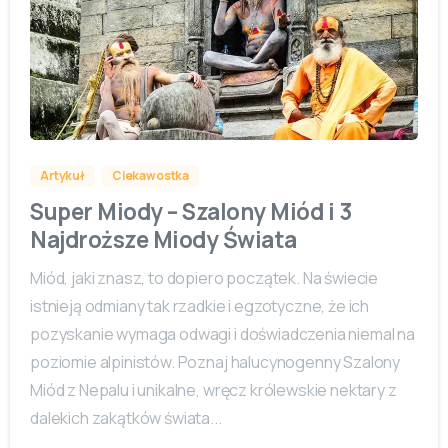
0
Artykuł
Ciekawostka
Super Miody – Szalony Miód i 3
Najdroższe Miody Świata
Miód, jaki znasz, to dopiero początek. Na świecie
istnieją odmiany tak rzadkie i egzotyczne, że ich
pozyskanie wymaga odwagi i doświadczenia niemal na
poziomie alpinistów. Poznaj halucynogenny Szalony
Miód z Nepalu i unikalne, wręcz królewskie nektary z
dalekich zakątków świata...