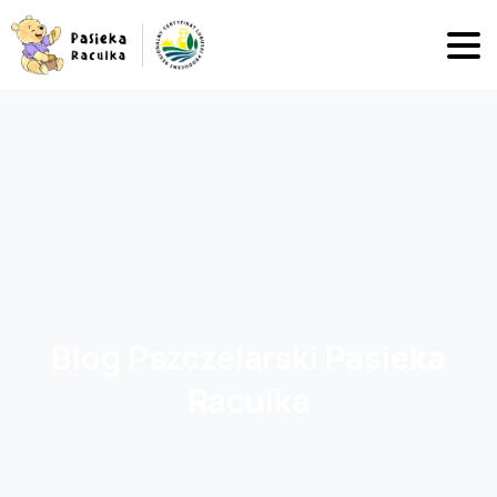
Blog
Pszczelarski
Pasieka
Raculka