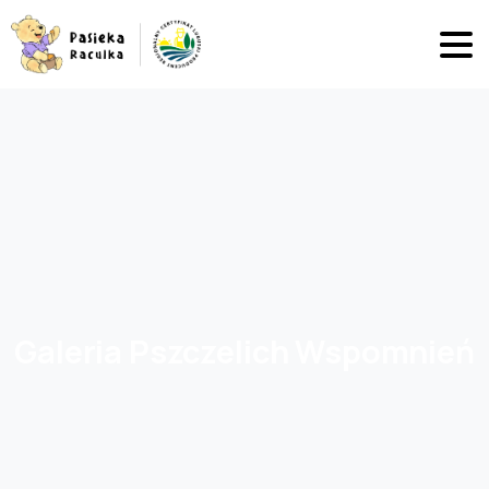
Galeria
Pszczelich
Wspomnień